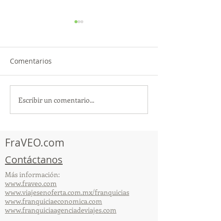
Comentarios
Escribir un comentario...
TourTravelynByFraveo
ViveMásViajan
participó en la
participó en la
capacitación vía Zoom
organizada por 
FraVEO.com
Contáctanos
Más información:
www.fraveo.com
www.viajesenoferta.com.mx/franquicias
www.franquiciaeconomica.com
www.franquiciaagenciadeviajes.com