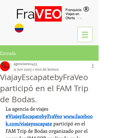
®
Entrada
agenciaveo455
11 nov 2025
1 min de lectura
ViajayEscapatebyFraVeo
participó en el FAM Trip
de Bodas.
La agencia de viajes 
#ViajayEscapatebyFraVeo
www.faceboo
k.com/viajayescapate
 participó en el 
FAM Trip de Bodas organizado por el 