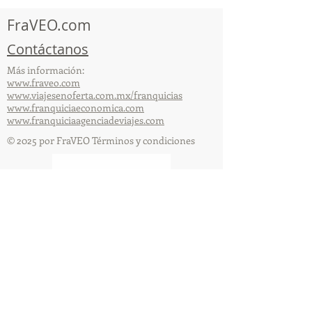
capacitación vía Zoom
organizada por 
FraVEO.com
Contáctanos
Más información:
www.fraveo.com
www.viajesenoferta.com.mx/franquicias
www.franquiciaeconomica.com
www.franquiciaagenciadeviajes.com
© 2025 por FraVEO Términos y condiciones
Te enviamos información
Nombre