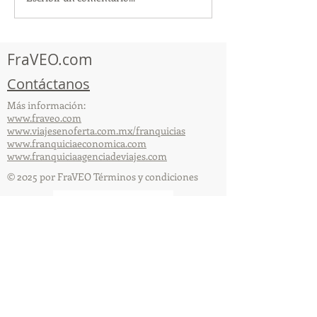
ViveMásViajan
participó en la
participó en la
capacitación vía Zoom
organizada por 
FraVEO.com
Contáctanos
Más información:
www.fraveo.com
www.viajesenoferta.com.mx/franquicias
www.franquiciaeconomica.com
www.franquiciaagenciadeviajes.com
© 2025 por FraVEO Términos y condiciones
Te enviamos información
Nombre