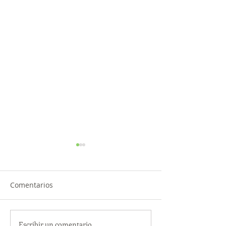
Comentarios
Escribir un comentario...
TourTravelynByFraveo