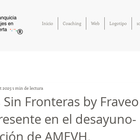
Inicio
Coaching
Web
Logotipo
1
®
ct 2025
1 min de lectura
 Sin Fronteras by Fraveo
resente en el desayuno-
ación de AMEVH.