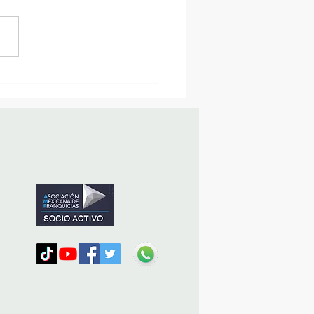
sencia Destacada en la
vana Turística de
ulco!