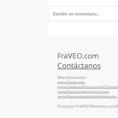
Escribir un comentario...
¡Arte, Vino y las Mejores
Playas de Florida!
FraVEO.com
Contáctanos
Más información:
www.fraveo.com
www.viajesenoferta.com.mx/franqui
www.franquiciaeconomica.com
www.franquiciaagenciadeviajes.com
© 2025 por FraVEO Términos y condi