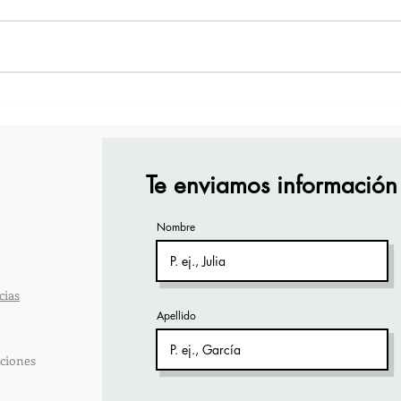
¡Acapulco y Guerrero se
¡Pre
Visten de Fiesta!
Cara
Acap
Te enviamos información
Nombre
cias
Apellido
ciones