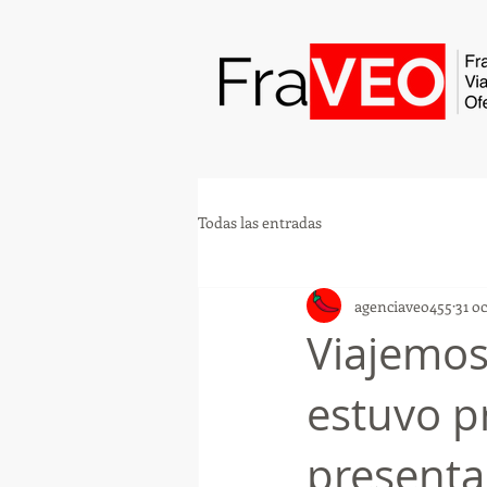
Todas las entradas
agenciaveo455
31 o
Viajemos
estuvo p
present