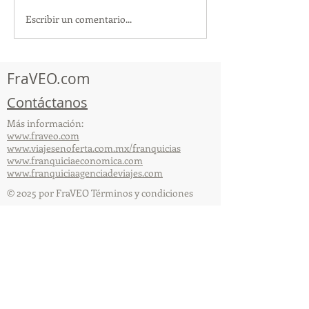
Escribir un comentario...
TourTravelynByFraveo
ViveMásViajan
participó en la
participó en la
capacitación vía Zoom
organizada por 
FraVEO.com
Contáctanos
Más información:
www.fraveo.com
www.viajesenoferta.com.mx/franquicias
www.franquiciaeconomica.com
www.franquiciaagenciadeviajes.com
© 2025 por FraVEO Términos y condiciones
Te enviamos información