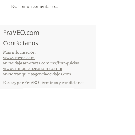
Escribir un comentario...
¡Acapulco y Guerrero se
¡Presencia Des
Visten de Fiesta!
la Caravana Turí
Acapulco!
FraVEO.com
Contáctanos
Más información:
www.fraveo.com
www.viajesenoferta.com.mx/franquicias
www.franquiciaeconomica.com
www.franquiciaagenciadeviajes.com
© 2025 por FraVEO Términos y condiciones
Te enviamos información