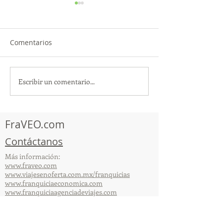
Comentarios
Escribir un comentario...
TourTravelynByFraveo
ViveMásViajan
participó en la
participó en la
capacitación vía Zoom
organizada por 
FraVEO.com
Contáctanos
Más información:
www.fraveo.com
www.viajesenoferta.com.mx/franquicias
www.franquiciaeconomica.com
www.franquiciaagenciadeviajes.com
© 2025 por FraVEO Términos y condiciones