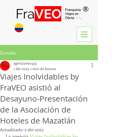
®
Entrada
agenciaveo455
1 abr 2025
1 min de lectura
Viajes Inolvidables by
FraVEO asistió al
Desayuno-Presentación
de la Asociación de
Hoteles de Mazatlán
Actualizado:
2 abr 2025
La agencia 
Viajes Inolvidables by 