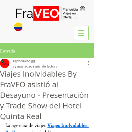
®
Entrada
agenciaveo455
13 may 2025
1 min de lectura
Viajes Inolvidables By
FraVEO asistió al
Desayuno - Presentación
y Trade Show del Hotel
Quinta Real
La agencia de viajes 
Viajes Inolvidables 