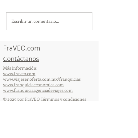
Escribir un comentario...
TourTravelynByFraveo
ViveMásViajan
participó en la
participó en la
capacitación vía Zoom
organizada por 
FraVEO.com
Contáctanos
Más información:
www.fraveo.com
www.viajesenoferta.com.mx/franquicias
www.franquiciaeconomica.com
www.franquiciaagenciadeviajes.com
© 2025 por FraVEO Términos y condiciones