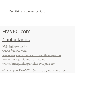
Escribir un comentario...
TourTravelynByFraveo
ViveMásViajan
participó en la
participó en la
capacitación vía Zoom
organizada por 
FraVEO.com
Contáctanos
Más información:
www.fraveo.com
www.viajesenoferta.com.mx/franquicias
www.franquiciaeconomica.com
www.franquiciaagenciadeviajes.com
© 2025 por FraVEO Términos y condiciones