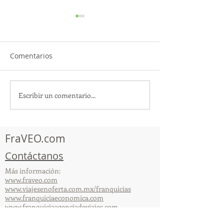
Comentarios
Escribir un comentario...
¡Acapulco y Guerrero se
¡Presencia Des
Visten de Fiesta!
la Caravana Turí
Acapulco!
FraVEO.com
Contáctanos
Más información:
www.fraveo.com
www.viajesenoferta.com.mx/franquicias
www.franquiciaeconomica.com
www.franquiciaagenciadeviajes.com
© 2025 por FraVEO Términos y condiciones