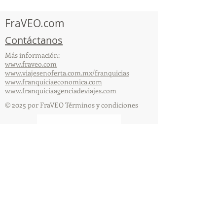
capacitación vía Zoom
organizada por 
FraVEO.com
Contáctanos
Más información:
www.fraveo.com
www.viajesenoferta.com.mx/franquicias
www.franquiciaeconomica.com
www.franquiciaagenciadeviajes.com
© 2025 por FraVEO Términos y condiciones
Te enviamos información
Nombre