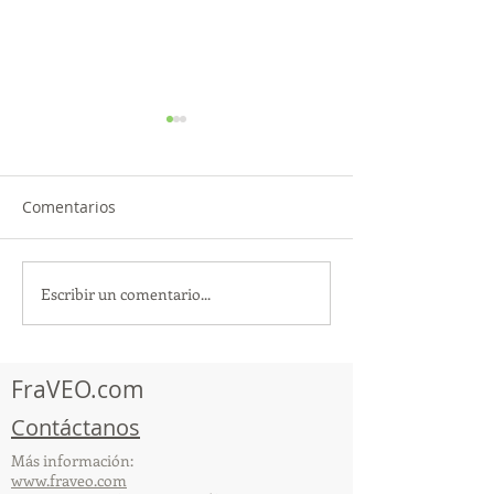
Comentarios
Escribir un comentario...
¡Acapulco y Guerrero se
¡Presencia Des
Visten de Fiesta!
la Caravana Turí
Acapulco!
FraVEO.com
Contáctanos
Más información:
www.fraveo.com