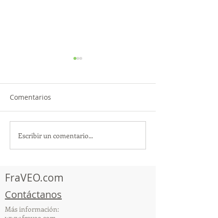
Comentarios
Escribir un comentario...
TourTravelynByFraveo
ViveMásViajan
participó en la
participó en la
capacitación vía Zoom
organizada por 
FraVEO.com
Contáctanos
Más información:
www.fraveo.com