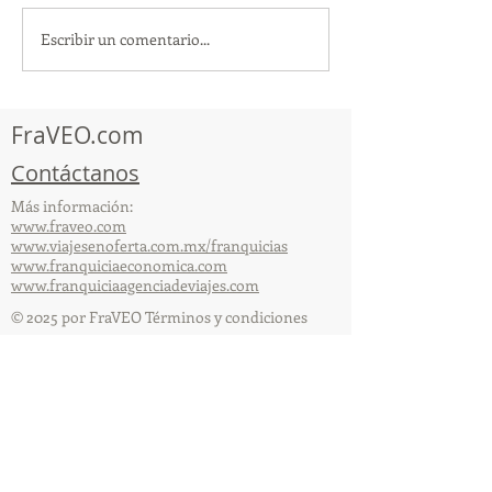
Escribir un comentario...
TourTravelynByFraveo
ViveMásViajan
participó en la
participó en la
capacitación vía Zoom
organizada por 
FraVEO.com
Contáctanos
Más información:
www.fraveo.com
www.viajesenoferta.com.mx/franquicias
www.franquiciaeconomica.com
www.franquiciaagenciadeviajes.com
© 2025 por FraVEO Términos y condiciones
Te enviamos información