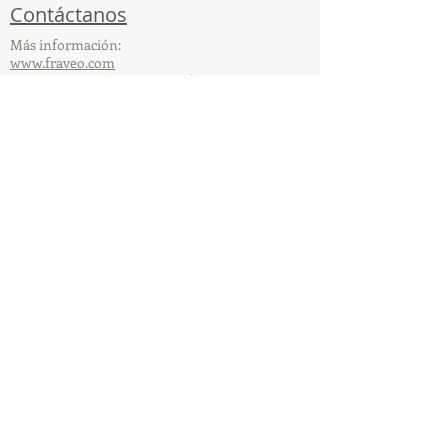
Contáctanos
Más información:
www.fraveo.com
www.viajesenoferta.com.mx/franquicias
www.franquiciaeconomica.com
www.franquiciaagenciadeviajes.com
© 2025 por FraVEO Términos y condiciones
Te enviamos información
Nombre