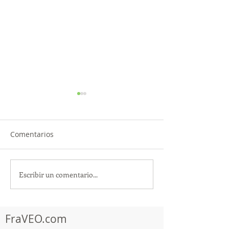
Comentarios
Escribir un comentario...
TourTravelynByFraveo
ViveMásViajan
participó en la
participó en la
capacitación vía Zoom
organizada por 
FraVEO.com