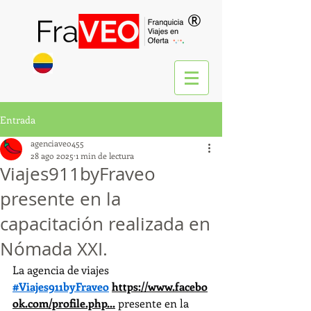
®
Entrada
agenciaveo455
28 ago 2025
1 min de lectura
Viajes911byFraveo
presente en la
capacitación realizada en
Nómada XXI.
La agencia de viajes 
#Viajes911byFraveo
https://www.facebo
ok.com/profile.php
...
 presente en la 