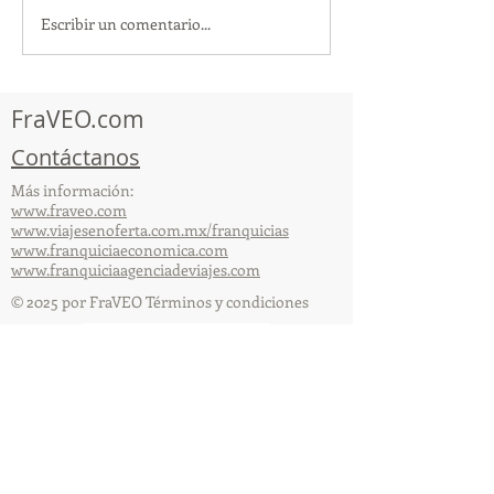
Escribir un comentario...
¡Acapulco y Guerrero se
¡Presencia Des
Visten de Fiesta!
la Caravana Turí
Acapulco!
FraVEO.com
Contáctanos
Más información:
www.fraveo.com
www.viajesenoferta.com.mx/franquicias
www.franquiciaeconomica.com
www.franquiciaagenciadeviajes.com
© 2025 por FraVEO Términos y condiciones
Te enviamos información