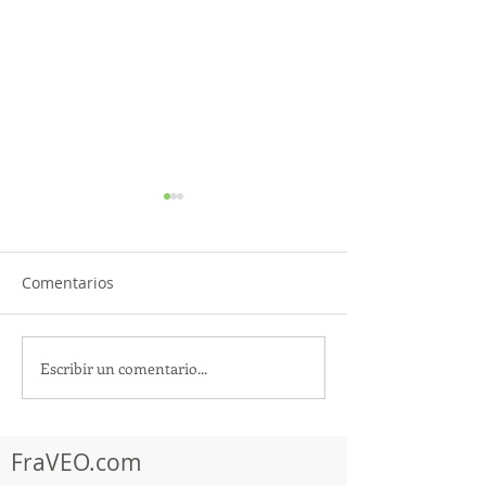
Comentarios
Escribir un comentario...
¡Acapulco y Guerrero se
¡Presencia Des
Visten de Fiesta!
la Caravana Turí
Acapulco!
FraVEO.com