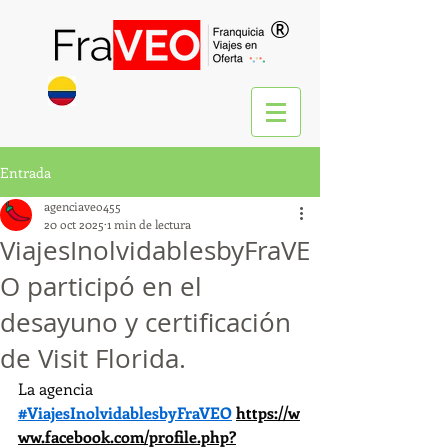
®
Entrada
agenciaveo455
20 oct 2025
1 min de lectura
ViajesInolvidablesbyFraVE
O participó en el
desayuno y certificación
de Visit Florida.
La agencia 
#ViajesInolvidablesbyFraVEO
https://w
ww.facebook.com/profile.php?