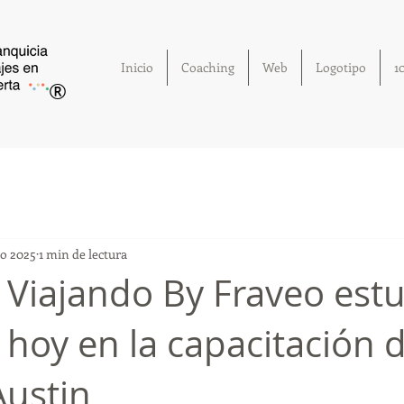
Inicio
Coaching
Web
Logotipo
1
®
go 2025
1 min de lectura
 Viajando By Fraveo est
 hoy en la capacitación d
Austin