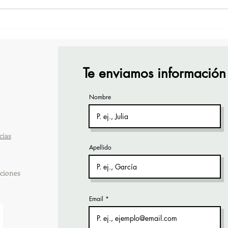
TourTravelynByFraveo
Vive
participó en la capacitación
part
vía Zoom
orga
Te enviamos información
Nombre
cias
Apellido
ciones
Email