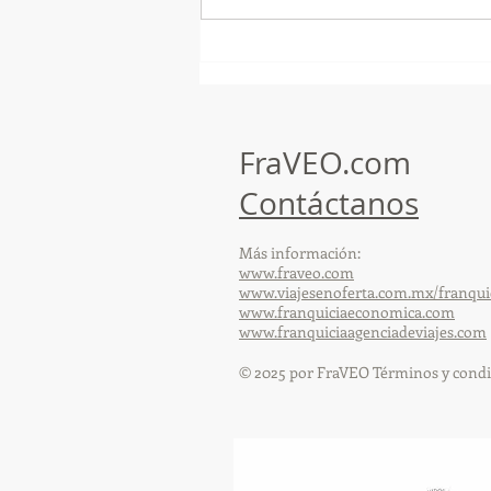
GoMapTravelByFraveo
participó en un desayuno
de capacitación realizado en
el Hotel Casa Mayor
FraVEO.com
Contáctanos
Más información:
www.fraveo.com
www.viajesenoferta.com.mx/franqui
www.franquiciaeconomica.com
www.franquiciaagenciadeviajes.com
© 2025 por FraVEO Términos y condi