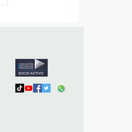
MásViajandoByFraveo
icipó en la caravana
nizada por Nefertari