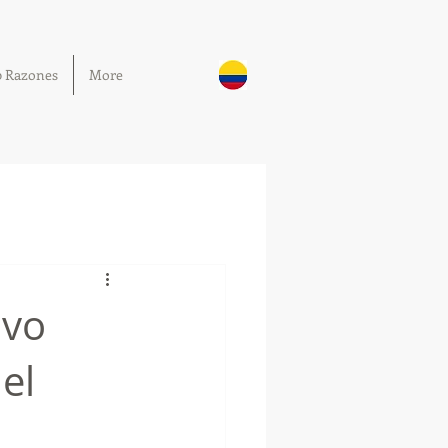
0 Razones
More
uvo
el