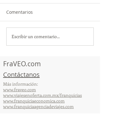
Comentarios
Escribir un comentario...
TourTravelynByFraveo
ViveMásViajan
participó en la
participó en la
capacitación vía Zoom
organizada por 
FraVEO.com
Contáctanos
Más información:
www.fraveo.com
www.viajesenoferta.com.mx/franquicias
www.franquiciaeconomica.com
www.franquiciaagenciadeviajes.com
© 2025 por FraVEO Términos y condiciones