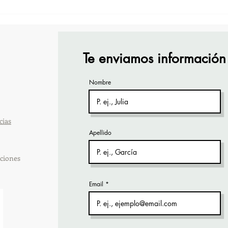
TourTravelynByFraveo
Vive
participó en la capacitación
part
vía Zoom
orga
Te enviamos información
Nombre
cias
Apellido
ciones
Email