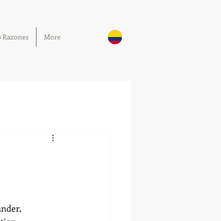
0 Razones
More
nder, 