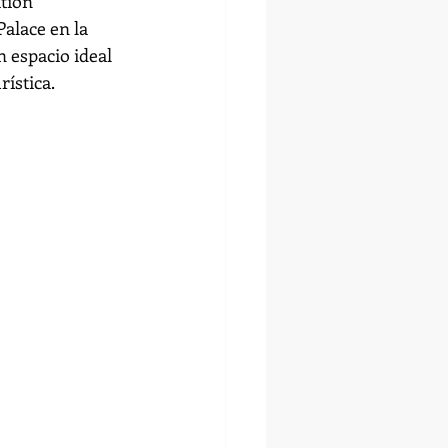
tion 
alace en la 
 espacio ideal 
ística.