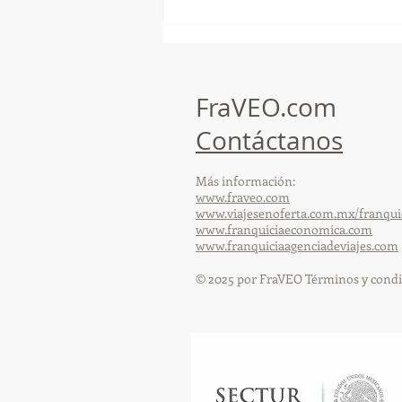
GoMapTravelByFraveo
participó en un desayuno
de capacitación realizado en
el Hotel Casa Mayor
FraVEO.com
Contáctanos
Más información:
www.fraveo.com
www.viajesenoferta.com.mx/franqui
www.franquiciaeconomica.com
www.franquiciaagenciadeviajes.com
© 2025 por FraVEO Términos y condi