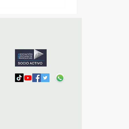
MásViajandoByFraveo
icipó en la caravana
nizada por Nefertari