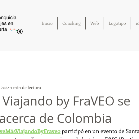
Inicio
Coaching
Web
Logotipo
1
®
c 2024
1 min de lectura
 Viajando by FraVEO se
 acerca de Colombia
iveMásViajandoByFraveo
 participó en un evento de Santa