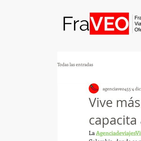
Todas las entradas
agenciaveo455
4 di
Vive más
capacita
La 
AgenciadeviajesV