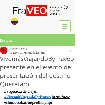
®
Entrada
agenciaveo455
11 nov 2025
1 min de lectura
VivemásViajandoByFraveo
presente en el evento de
presentación del destino
Querétaro.
La agencia de viajes 
#VivemásViajandoByFraveo
https://ww
w.facebook.com/profile.php?