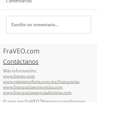
Comentarios
Escribir un comentario...
¡Acapulco y Guerrero se
¡Presencia Des
Visten de Fiesta!
la Caravana Turí
Acapulco!
FraVEO.com
Contáctanos
Más información:
www.fraveo.com
www.viajesenoferta.com.mx/franquicias
www.franquiciaeconomica.com
www.franquiciaagenciadeviajes.com
© 2025 por FraVEO Términos y condiciones