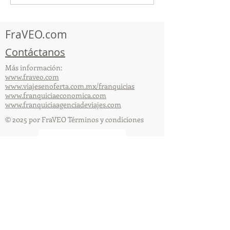
participó en la
participó en la
capacitación vía Zoom
organizada por 
FraVEO.com
Contáctanos
Más información:
www.fraveo.com
www.viajesenoferta.com.mx/franquicias
www.franquiciaeconomica.com
www.franquiciaagenciadeviajes.com
© 2025 por FraVEO Términos y condiciones
Te enviamos información
Nombre