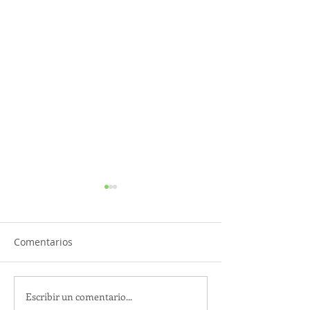
Comentarios
Escribir un comentario...
TourTravelynByFraveo
ViveMásViajan