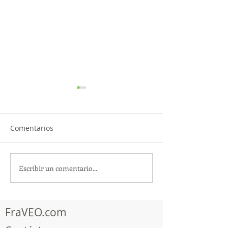
Comentarios
Escribir un comentario...
¡Acapulco y Guerrero se
¡Presencia Des
Visten de Fiesta!
la Caravana Turí
Acapulco!
FraVEO.com