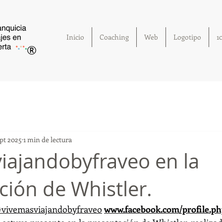
Inicio
Coaching
Web
Logotipo
1
®
ept 2025
1 min de lectura
iajandobyfraveo en la
ción de Whistler.
#vivemasviajandobyfraveo
www.facebook.com/profile.ph