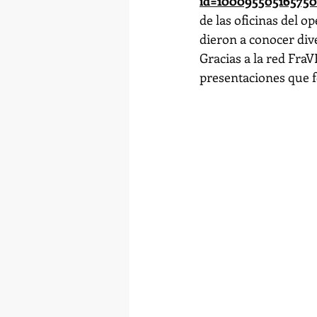
id=100095505165750
de las oficinas del o
dieron a conocer div
Gracias a la red FraV
presentaciones que fo