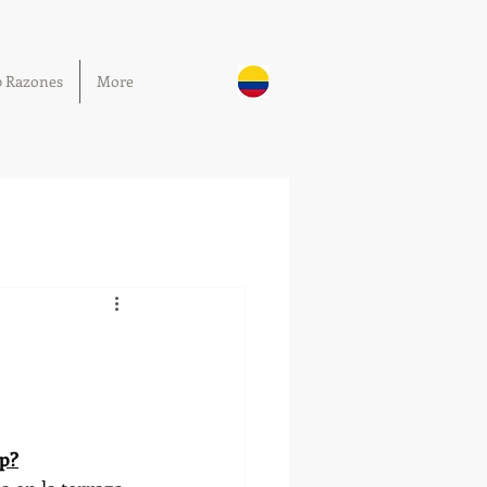
0 Razones
More
p?