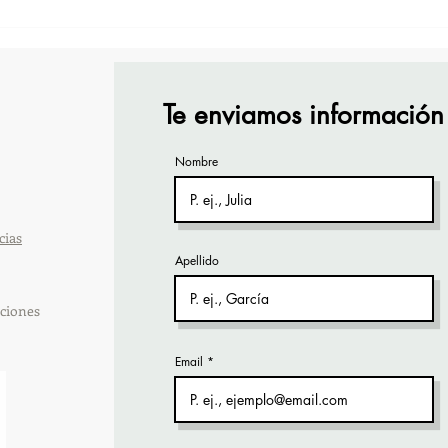
TourTravelynByFraveo
Vive
participó en la capacitación
part
vía Zoom
orga
Te enviamos información
Nombre
cias
Apellido
ciones
Email