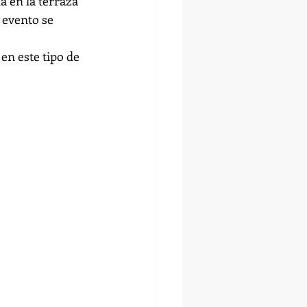
a en la terraza 
 evento se 
en este tipo de 