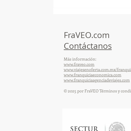
GoMapTravelByFraveo
participó en un desayuno
de capacitación realizado en
el Hotel Casa Mayor
FraVEO.com
Contáctanos
Más información:
www.fraveo.com
www.viajesenoferta.com.mx/franqui
www.franquiciaeconomica.com
www.franquiciaagenciadeviajes.com
© 2025 por FraVEO Términos y condi