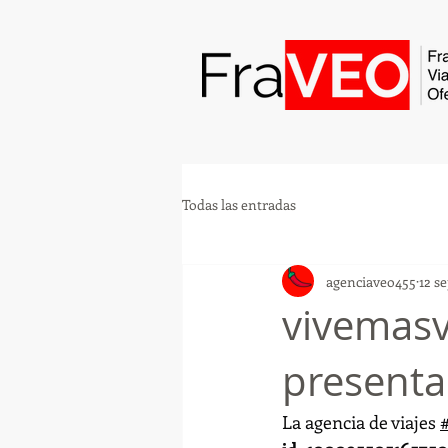
Todas las entradas
agenciaveo455
12 s
vivemasv
presenta
La agencia de viajes 