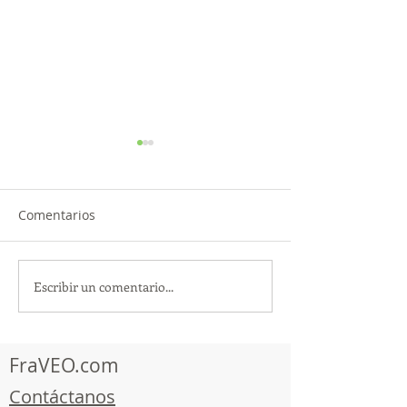
Comentarios
Escribir un comentario...
¡Acapulco y Guerrero se
¡Presencia Des
Visten de Fiesta!
la Caravana Turí
Acapulco!
FraVEO.com
Contáctanos