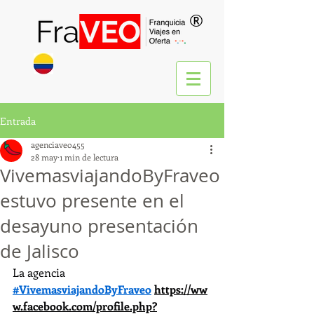
®
Entrada
agenciaveo455
28 may
1 min de lectura
VivemasviajandoByFraveo
estuvo presente en el
desayuno presentación
de Jalisco
La agencia 
#VivemasviajandoByFraveo
https://ww
w.facebook.com/profile.php?