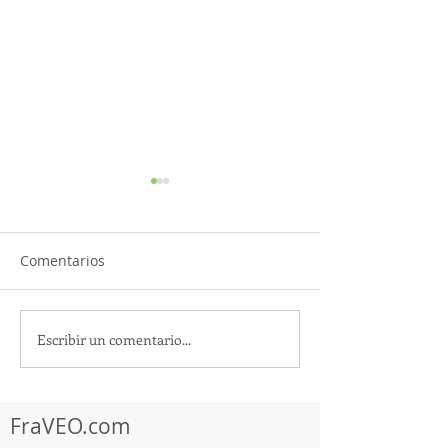
Comentarios
Escribir un comentario...
¡Acapulco y Guerrero se
¡Presencia Des
Visten de Fiesta!
la Caravana Turí
Acapulco!
FraVEO.com