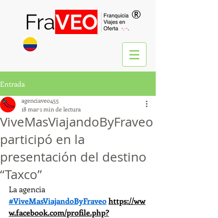
®
Entrada
agenciaveo455
18 mar
1 min de lectura
ViveMasViajandoByFraveo
participó en la
presentación del destino
“Taxco”
La agencia 
#ViveMasViajandoByFraveo
https://ww
w.facebook.com/profile.php?