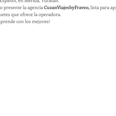
 Español, en Mérida, Yucatán.
o presente la agencia 
CuzanViajesbyFraveo,
 lista para a
uetes que ofrece la operadora.
 aprende con los mejores!