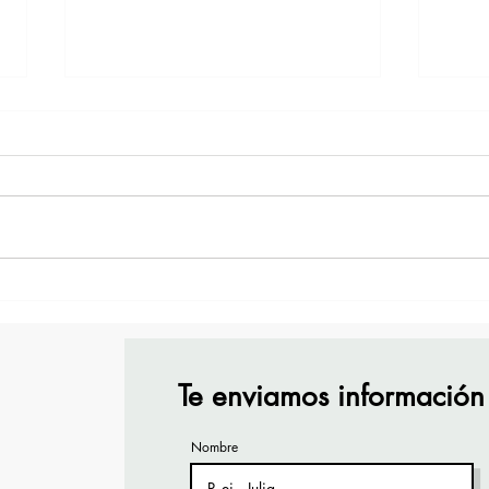
¡Acapulco y Guerrero se
¡Pre
Visten de Fiesta!
Cara
Acap
Te enviamos información
Nombre