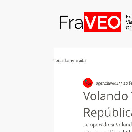
Todas las entradas
agenciaveo455
20 f
Volando 
Repúblic
La operadora Volando 