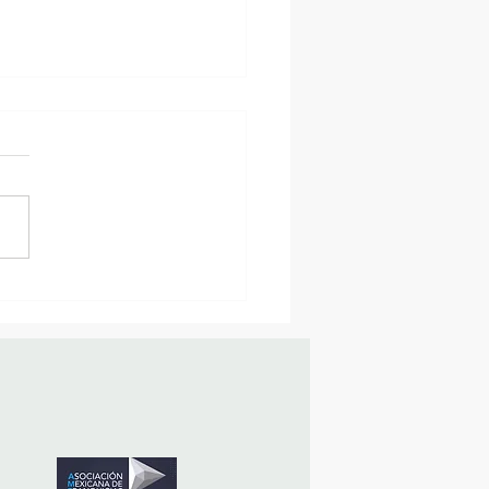
sencia Destacada en la
vana Turística de
ulco!