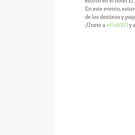
estuvo en el hotel El
En este evento, estuv
de los destinos y paq
¡Únete a 
#FraVEO
 y