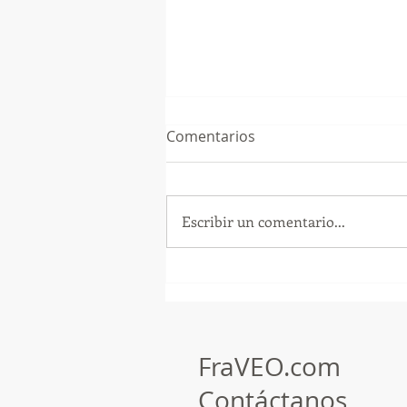
Comentarios
Escribir un comentario...
GoMapTravelByFraveo
participó en un desayuno
de capacitación realizado en
el Hotel Casa Mayor
FraVEO.com
Contáctanos