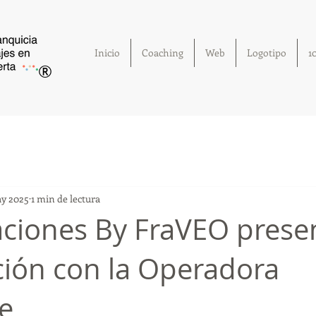
Inicio
Coaching
Web
Logotipo
1
®
y 2025
1 min de lectura
ciones By FraVEO prese
ción con la Operadora
e