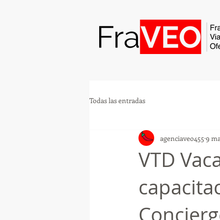
Todas las entradas
agenciaveo455
9 ma
VTD Vaca
capacita
Concierg