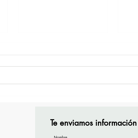
TourTravelynByFraveo
Vive
participó en la capacitación
part
vía Zoom
orga
Te enviamos información
Nombre