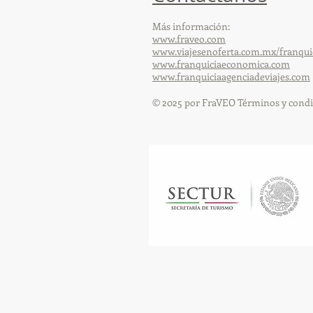
Más información:
www.fraveo.com
www.viajesenoferta.com.mx/franqui
www.franquiciaeconomica.com
www.franquiciaagenciadeviajes.com
© 2025 por FraVEO Términos y condi