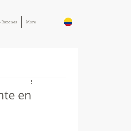
0 Razones
More
nte en