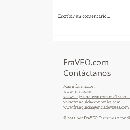
Escribir un comentario...
¡Arte, Vino y las Mejores
Playas de Florida!
FraVEO.com
Contáctanos
Más información:
www.fraveo.com
www.viajesenoferta.com.mx/franqui
www.franquiciaeconomica.com
www.franquiciaagenciadeviajes.com
© 2025 por FraVEO Términos y condi