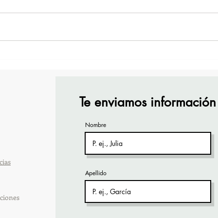
¡Acapulco y Guerrero se
¡Pre
Visten de Fiesta!
Cara
Acap
Te enviamos información
Nombre
cias
Apellido
ciones