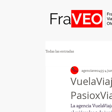
Todas las entradas
agenciaveo455
4 ju
VuelaVia
PasioxVi
La agencia VuelaVia