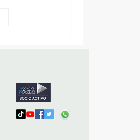
sencia Destacada en la
vana Turística de
ulco!