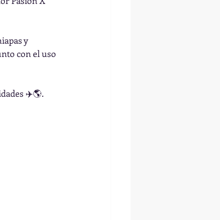
dor Pasión X 
iapas y 
nto con el uso 
dades ✈️🌎.