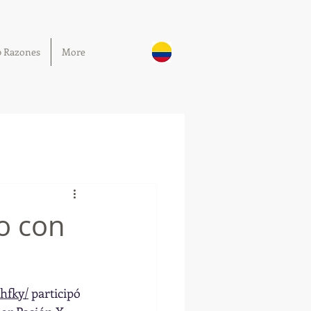
0 Razones
More
o con
hfky/
 participó 