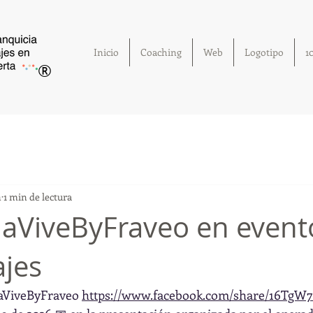
Inicio
Coaching
Web
Logotipo
1
®
n
1 min de lectura
jaViveByFraveo en event
ajes
jaViveByFraveo 
https://www.facebook.com/share/16TgW7