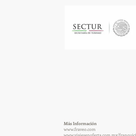
​Más Información
www.fraveo.com
www.viajesenoferta.com.mx/franquic