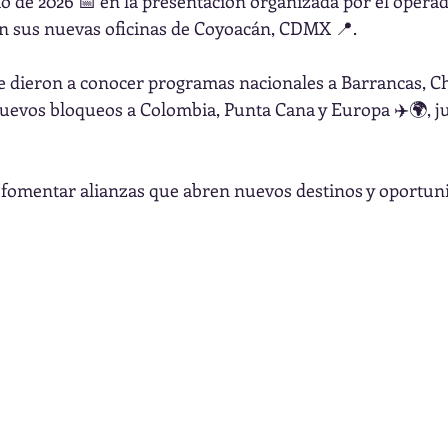
io de 2026 📅 en la presentación organizada por el opera
 en sus nuevas oficinas de Coyoacán, CDMX 📍.
e dieron a conocer programas nacionales a Barrancas, Ch
evos bloqueos a Colombia, Punta Cana y Europa ✈️🌍, ju
 fomentar alianzas que abren nuevos destinos y oportuni