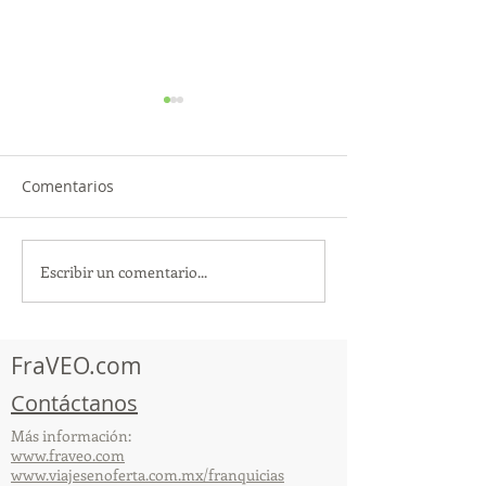
Comentarios
Escribir un comentario...
TourTravelynByFraveo
ViveMásViajan
participó en la
participó en la
capacitación vía Zoom
organizada por 
FraVEO.com
Contáctanos
Más información:
www.fraveo.com
www.viajesenoferta.com.mx/franquicias