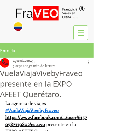
®
Entrada
agenciaveo455
5 sept 2025
1 min de lectura
VuelaViajaVivebyFraveo
presente en la EXPO
AFEET Querétaro.
La agencia de viajes 
#VuelaViajaVivebyFraveo
https://www.facebook.com/.../user/6157
0787330802/estuvo
 presente en la 