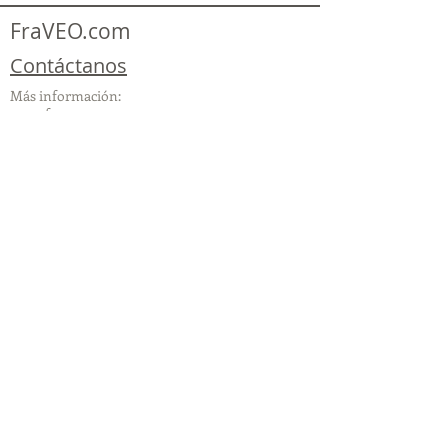
FraVEO.com
Contáctanos
Más información:
www.fraveo.com
www.viajesenoferta.com.mx/franquicias
www.franquiciaeconomica.com
www.franquiciaagenciadeviajes.com
© 2025 por FraVEO Términos y condiciones
Te enviamos información
Nombre