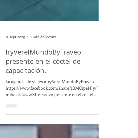
12 sept 2025
1 min de lectura
IryVerelMundoByFraveo
presente en el cóctel de
capacitación.
La agencia de viajes #IryVerelMundoByFraveo
https://www.facebook.com/share/1BMCipeNJy/?
mibextid=wwXIfr estuvo presente en el cóctel...