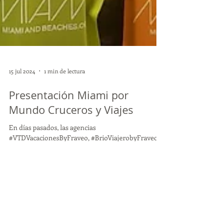
15 jul 2024
1 min de lectura
Presentación Miami por
Mundo Cruceros y Viajes
En días pasados, las agencias
#VTDVacacionesByFraveo, #BrioViajerobyFraveo y
#ExploraYViajaByFraveo, asistieron a la
presentación del...