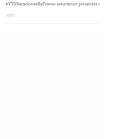
Independencia Guanajuato"
Nuestros amigos de #SolYLunaTravelByFraveo,
#LaWebEnViajesByFraveo y
#VTDVacacionesByFraveo estuvieron presentes en
el Networking "Valle...