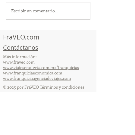
Escribir un comentario...
¡Acapulco y Guerrero se
¡Presencia Des
Visten de Fiesta!
la Caravana Turí
Acapulco!
FraVEO.com
Contáctanos
Más información:
www.fraveo.com
www.viajesenoferta.com.mx/franquicias
www.franquiciaeconomica.com
www.franquiciaagenciadeviajes.com
© 2025 por FraVEO Términos y condiciones
Te enviamos información