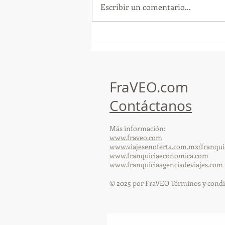
Escribir un comentario...
GoMapTravelByFraveo
participó en un desayuno
de capacitación realizado en
el Hotel Casa Mayor
FraVEO.com
Contáctanos
Más información:
www.fraveo.com
www.viajesenoferta.com.mx/franqui
www.franquiciaeconomica.com
www.franquiciaagenciadeviajes.com
© 2025 por FraVEO Términos y condi