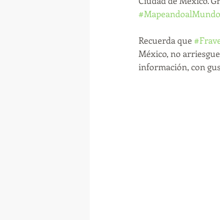
Ciudad de México. Gr
#MapeandoalMund
Recuerda que 
#Frav
México, no arriesgue
información, con gu