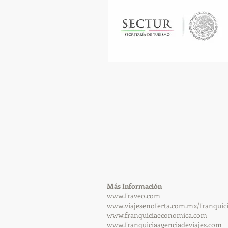
​Más Información
www.fraveo.com
www.viajesenoferta.com.mx/franquic
www.franquiciaeconomica.com
www.franquiciaagenciadeviajes.com