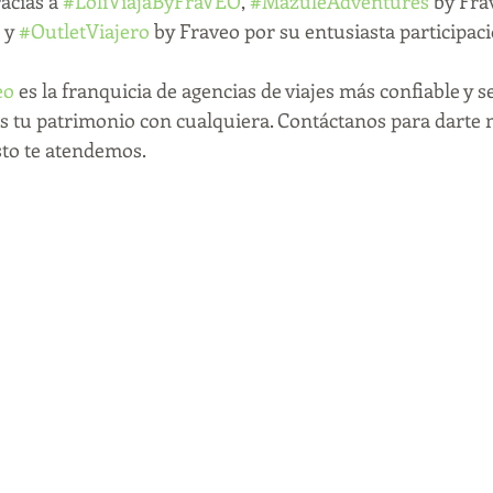
acias a 
#LoliViajaByFraVEO
, 
#MazuléAdventures
 by Fra
o
 y 
#OutletViajero
 by Fraveo por su entusiasta participaci
eo
 es la franquicia de agencias de viajes más confiable y s
s tu patrimonio con cualquiera. Contáctanos para darte 
sto te atendemos.