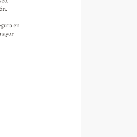
veo, 
ón.
egura en 
mayor 