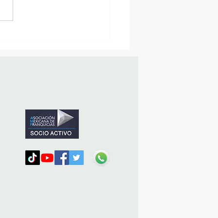
MásViajandoByFraveo
icipó en la caravana
nizada por Nefertari