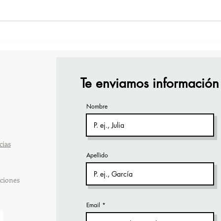
TourTravelynByFraveo
Vive
participó en la capacitación
part
vía Zoom
orga
Te enviamos información
Nombre
cias
Apellido
ciones
Email