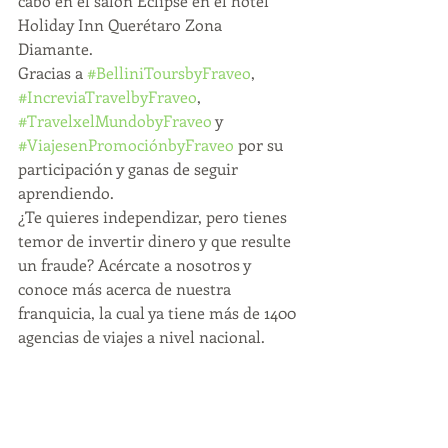
cabo en el salón Eclipse en el hotel 
Holiday Inn Querétaro Zona 
Diamante. 
Gracias a 
#BelliniToursbyFraveo
, 
#IncreviaTravelbyFraveo
, 
#TravelxelMundobyFraveo
 y 
#ViajesenPromociónbyFraveo
 por su 
participación y ganas de seguir 
aprendiendo.
¿Te quieres independizar, pero tienes 
temor de invertir dinero y que resulte 
un fraude? Acércate a nosotros y 
conoce más acerca de nuestra 
franquicia, la cual ya tiene más de 1400 
agencias de viajes a nivel nacional.