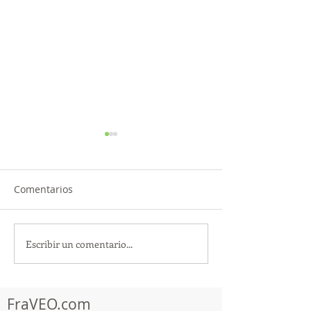
Comentarios
Escribir un comentario...
¡Acapulco y Guerrero se
¡Presencia Des
Visten de Fiesta!
la Caravana Turí
Acapulco!
FraVEO.com