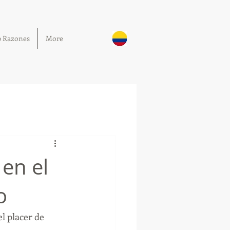
0 Razones
More
 en el
o
l placer de 