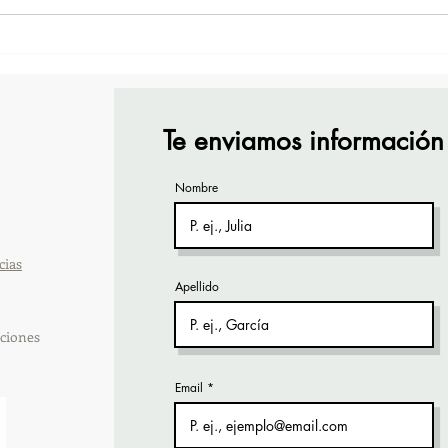
¡Acapulco y Guerrero se
¡Pre
Visten de Fiesta!
Cara
Acap
Te enviamos información
Nombre
cias
Apellido
ciones
Email