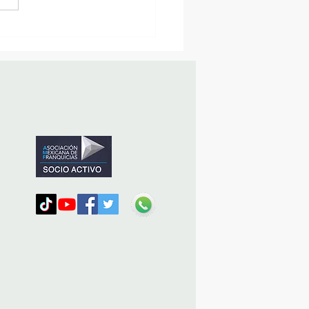
sencia Destacada en la
vana Turística de
ulco!