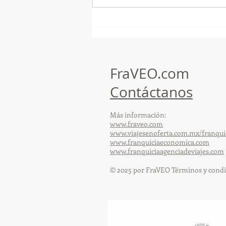
¡Arte, Vino y las Mejores
Playas de Florida!
FraVEO.com
Contáctanos
Más información:
www.fraveo.com
www.viajesenoferta.com.mx/franqui
www.franquiciaeconomica.com
www.franquiciaagenciadeviajes.com
© 2025 por FraVEO Términos y condi