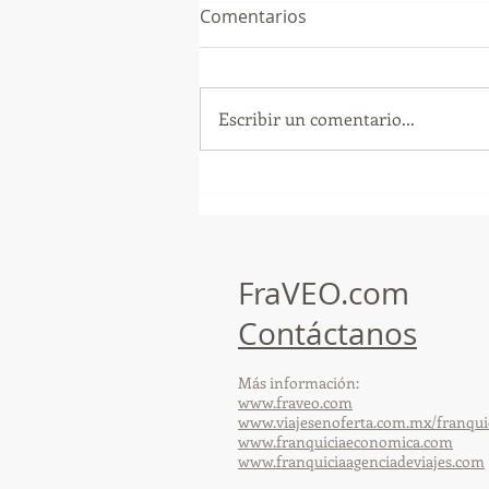
Comentarios
Escribir un comentario...
GoMapTravelByFraveo
participó en un desayuno
de capacitación realizado en
el Hotel Casa Mayor
FraVEO.com
Contáctanos
Más información:
www.fraveo.com
www.viajesenoferta.com.mx/franqui
www.franquiciaeconomica.com
www.franquiciaagenciadeviajes.com