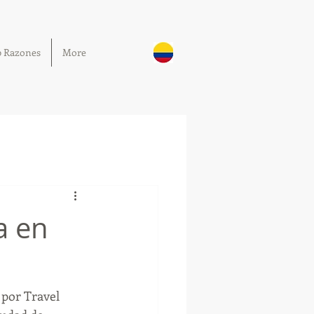
0 Razones
More
a en
 por Travel 