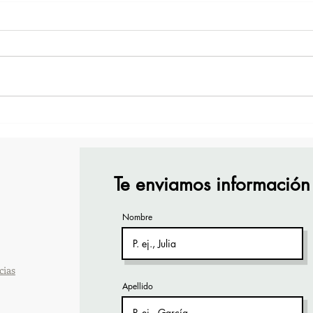
TourTravelynByFraveo
Vive
participó en la capacitación
part
vía Zoom
orga
Te enviamos información
Nombre
cias
Apellido