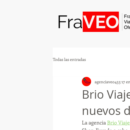
Todas las entradas
agenciaveo455
17 e
Brio Via
nuevos d
La agencia 
Brio Viaj