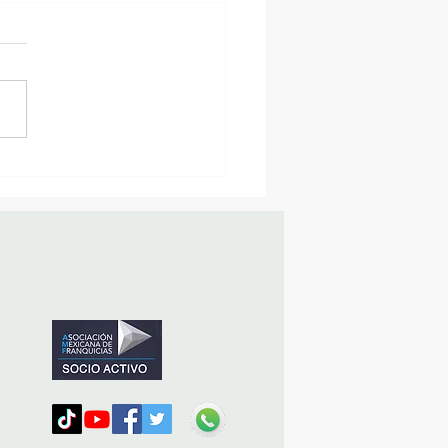
MásViajandoByFraveo
icipó en la caravana
nizada por Nefertari