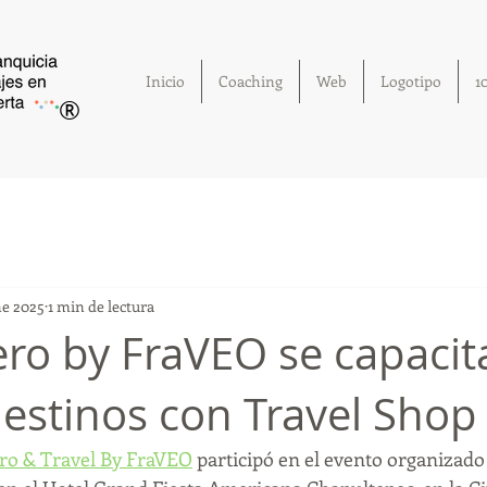
Inicio
Coaching
Web
Logotipo
1
®
ne 2025
1 min de lectura
jero by FraVEO se capacit
estinos con Travel Shop
ero & Travel By FraVEO
 participó en el evento organizado