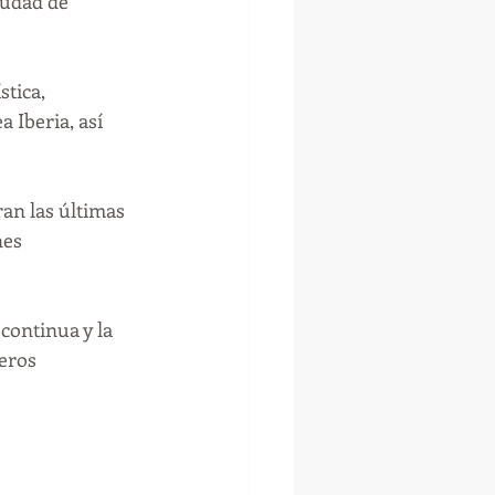
iudad de 
tica, 
 Iberia, así 
an las últimas 
nes 
continua y la 
jeros