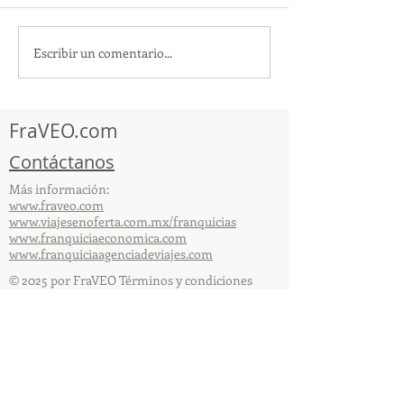
Escribir un comentario...
¡Acapulco y Guerrero se
¡Presencia Des
Visten de Fiesta!
la Caravana Turí
Acapulco!
FraVEO.com
Contáctanos
Más información:
www.fraveo.com
www.viajesenoferta.com.mx/franquicias
www.franquiciaeconomica.com
www.franquiciaagenciadeviajes.com
© 2025 por FraVEO Términos y condiciones