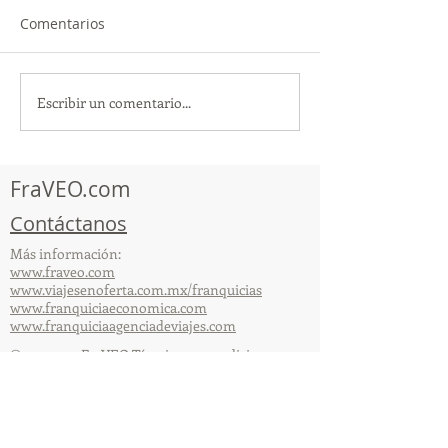
Comentarios
Escribir un comentario...
¡Acapulco y Guerrero se
¡Presencia Des
Visten de Fiesta!
la Caravana Turí
Acapulco!
FraVEO.com
Contáctanos
Más información:
www.fraveo.com
www.viajesenoferta.com.mx/franquicias
www.franquiciaeconomica.com
www.franquiciaagenciadeviajes.com
© 2025 por FraVEO Términos y condiciones