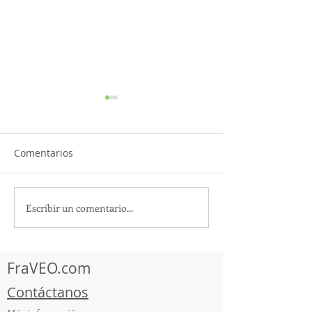
Comentarios
Escribir un comentario...
TourTravelynByFraveo
ViveMásViajan
participó en la
participó en la
capacitación vía Zoom
organizada por 
FraVEO.com
Contáctanos