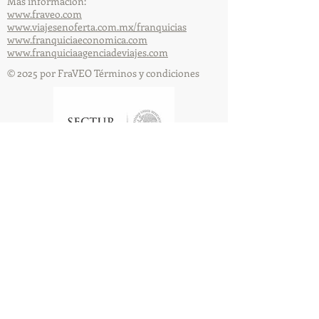
Más información:
www.fraveo.com
www.viajesenoferta.com.mx/franquicias
www.franquiciaeconomica.com
www.franquiciaagenciadeviajes.com
© 2025 por FraVEO Términos y condiciones
Te enviamos información
Nombre
Apellido