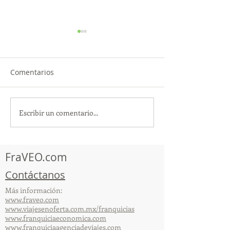
Comentarios
Escribir un comentario...
¡Acapulco y Guerrero se
¡Presencia Des
Visten de Fiesta!
la Caravana Turí
Acapulco!
FraVEO.com
Contáctanos
Más información:
www.fraveo.com
www.viajesenoferta.com.mx/franquicias
www.franquiciaeconomica.com
www.franquiciaagenciadeviajes.com