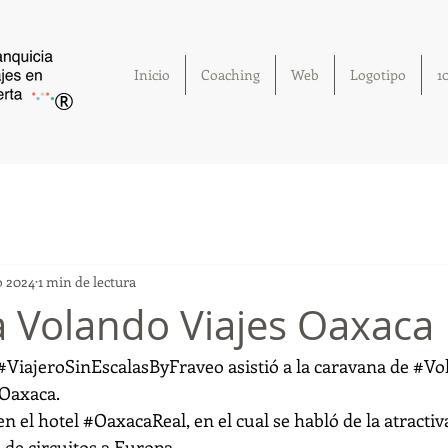
Inicio
Coaching
Web
Logotipo
1
®
o 2024
1 min de lectura
 Volando Viajes Oaxaca
#ViajeroSinEscalasByFraveo
 asistió a la caravana de 
#Vo
 Oaxaca.
n el hotel 
#OaxacaReal
, en el cual se habló de la atractiv
 de circuitos a Europa.