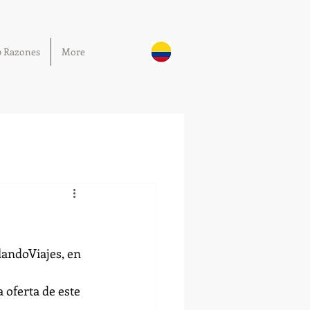
0 Razones
More
landoViajes
, en 
a oferta de este 