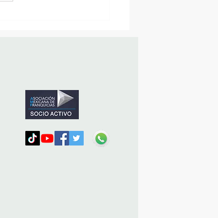
sencia Destacada en la
vana Turística de
ulco!