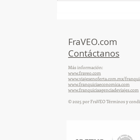
¡Arte, Vino y las Mejores
Playas de Florida!
FraVEO.com
Contáctanos
Más información:
www.fraveo.com
www.viajesenoferta.com.mx/franqui
www.franquiciaeconomica.com
www.franquiciaagenciadeviajes.com
© 2025 por FraVEO Términos y condi