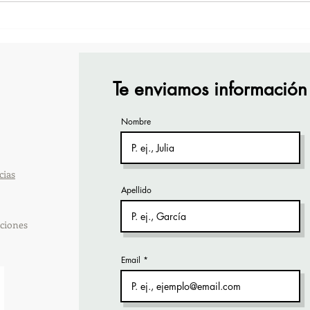
¡Acapulco y Guerrero se
¡Pre
Visten de Fiesta!
Cara
Acap
Te enviamos información
Nombre
cias
Apellido
ciones
Email