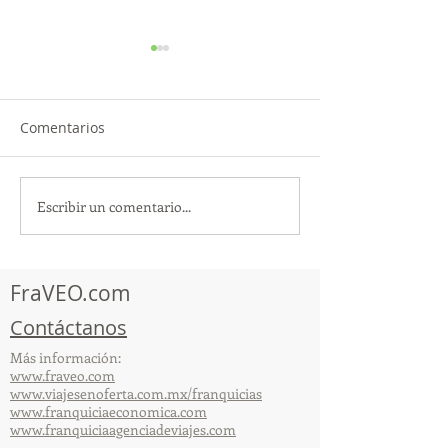
Comentarios
Escribir un comentario...
¡Acapulco y Guerrero se
¡Presencia Des
Visten de Fiesta!
la Caravana Turí
Acapulco!
FraVEO.com
Contáctanos
Más información:
www.fraveo.com
www.viajesenoferta.com.mx/franquicias
www.franquiciaeconomica.com
www.franquiciaagenciadeviajes.com