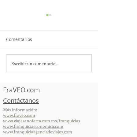
Comentarios
Escribir un comentario...
TourTravelynByFraveo
ViveMásViajan
participó en la
participó en la
capacitación vía Zoom
organizada por 
FraVEO.com
Contáctanos
Más información:
www.fraveo.com
www.viajesenoferta.com.mx/franquicias
www.franquiciaeconomica.com
www.franquiciaagenciadeviajes.com