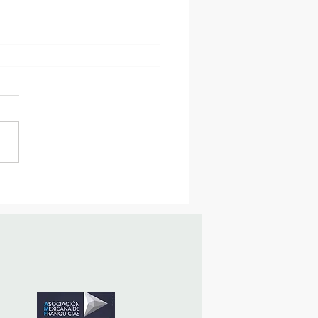
sencia Destacada en la
vana Turística de
ulco!