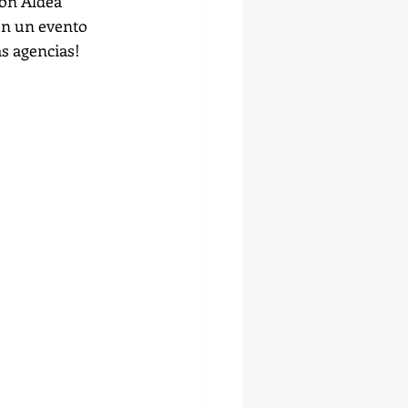
on Aldea 
en un evento 
as agencias!