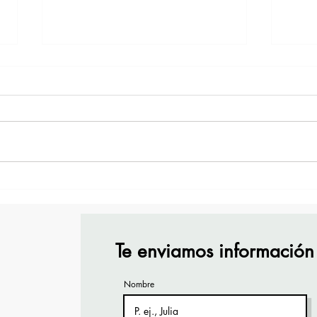
¡Acapulco y Guerrero se
¡Pre
Visten de Fiesta!
Cara
Acap
Te enviamos información
Nombre