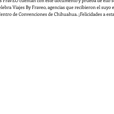
ias FraVEO cuentan con este documento y prueba de ello s
elebra Viajes By Fraveo, agencias que recibieron el suyo 
 Centro de Convenciones de Chihuahua. ¡Felicidades a est