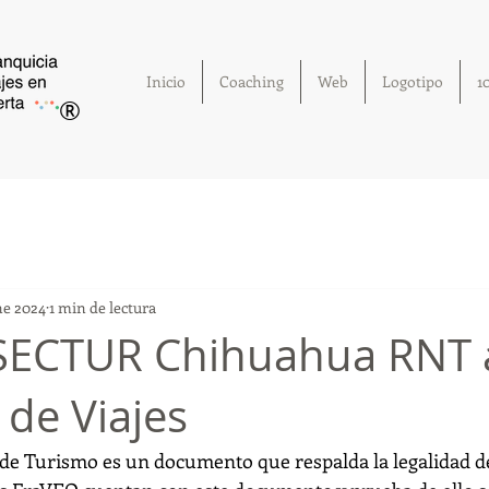
Inicio
Coaching
Web
Logotipo
1
®
ne 2024
1 min de lectura
 SECTUR Chihuahua RNT 
 de Viajes
 de Turismo es un documento que respalda la legalidad d