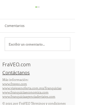
Comentarios
Escribir un comentario...
TourTravelynByFraveo
ViveMásViajan
participó en la
participó en la
capacitación vía Zoom
organizada por 
FraVEO.com
Contáctanos
Más información:
www.fraveo.com
www.viajesenoferta.com.mx/franquicias
www.franquiciaeconomica.com
www.franquiciaagenciadeviajes.com
© 2025 por FraVEO Términos y condiciones