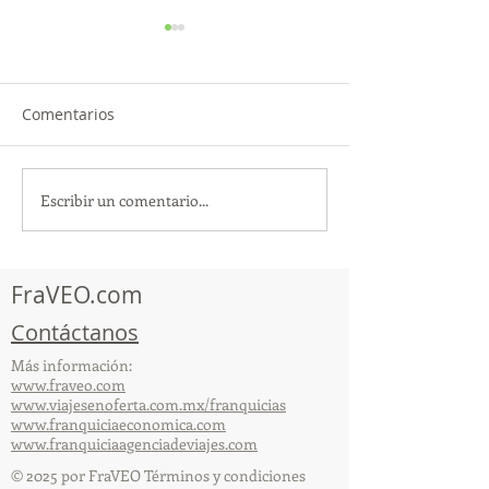
Comentarios
Escribir un comentario...
TourTravelynByFraveo
ViveMásViajan
participó en la
participó en la
capacitación vía Zoom
organizada por 
FraVEO.com
Contáctanos
Más información:
www.fraveo.com
www.viajesenoferta.com.mx/franquicias
www.franquiciaeconomica.com
www.franquiciaagenciadeviajes.com
© 2025 por FraVEO Términos y condiciones