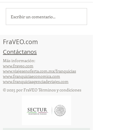
Escribir un comentario...
TourTravelynByFraveo
ViveMásViajan
participó en la
participó en la
capacitación vía Zoom
organizada por 
FraVEO.com
Contáctanos
Más información:
www.fraveo.com
www.viajesenoferta.com.mx/franquicias
www.franquiciaeconomica.com
www.franquiciaagenciadeviajes.com
© 2025 por FraVEO Términos y condiciones